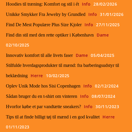
Info
28/02/2026
Hoodies til træning: Komfort og stil i ét
Info
31/01/2026
Unikke Smykker Fra Jewelry by Grundled
Info
27/11/2025
Find De Mest Populære Plus Size Kjoler
Dame
Find din stil med den rette optiker i København
02/10/2025
Dame
05/04/2025
Innovativ komfort til alle livets faser
Stilfulde hverdagsprodukter til mænd: fra barberingsudstyr til
Herre
10/02/2025
beklædning
Info
02/12/2024
Oplev Unik Mode hos Sisi Copenhagen
Info
08/07/2024
Sådan bruger du en t-shirt om vinteren
Info
30/11/2023
Hvorfor købe et par vandtætte sneakers?
Herre
Tips til at finde billigt tøj til mænd i en god kvalitet
01/11/2023