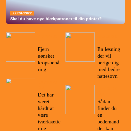
22/10/2022
Skal du have nye blækpatroner til din printer?
17/10/20
20/08/20
22
22
Fjern
En løsning
uønsket
der vil
kropsbehå
berige dig
ring
med bedre
nattesøvn
04/10/20
22
14/08/20
22
Det har
været
Sådan
hårdt at
finder du
være
en
iværksætte
bedemand
r de
der kan