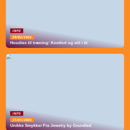
INFO
28/02/2026
Hoodies til træning: Komfort og stil i ét
INFO
31/01/2026
Unikke Smykker Fra Jewelry by Grundled