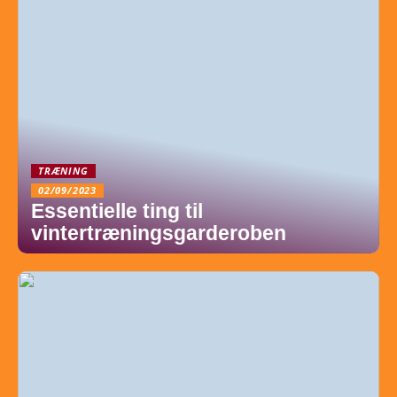
TRÆNING
02/09/2023
Essentielle ting til
vintertræningsgarderoben