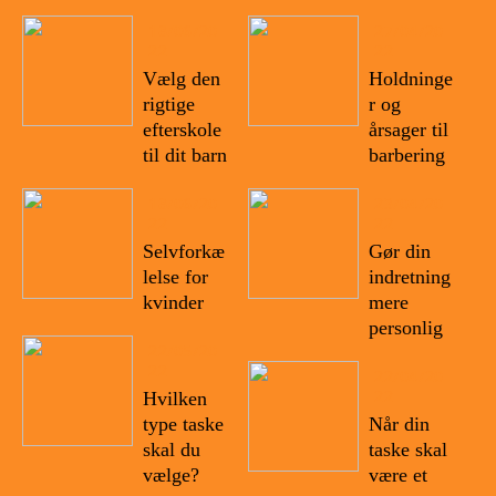
18/06/20
27/04/20
22
22
Vælg den
Holdninge
rigtige
r og
efterskole
årsager til
til dit barn
barbering
18/06/20
23/04/20
22
22
Selvforkæ
Gør din
lelse for
indretning
kvinder
mere
personlig
22/05/20
22
22/04/20
22
Hvilken
type taske
Når din
skal du
taske skal
vælge?
være et