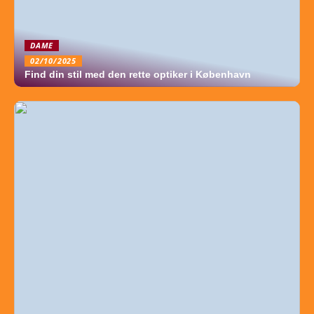
DAME
02/10/2025
Find din stil med den rette optiker i København