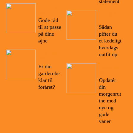
statement
11/05/20
22
23/03/20
22
Gode råd
til at passe
Sådan
på dine
pifter du
øjne
et kedeligt
hverdags
01/05/20
outfit op
22
Er din
23/03/20
22
garderobe
klar til
Opdatér
foråret?
din
morgenrut
ine med
nye og
gode
vaner