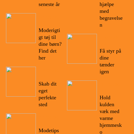
seneste år
hjælpe
med
21/09/20
begravelse
22
n
Moderigti
gt tøj til
13/08/20
22
dine børn?
Find det
Få styr på
her
dine
tænder
18/09/20
igen
22
Skab dit
21/07/20
22
eget
perfekte
Hold
sted
kulden
væk med
11/09/20
varme
22
hjemmesk
Modetips
o