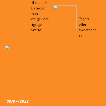
til mænd:
Hvordan
10/07/20
22
man
vælger det
Tights
rigtige
eller
overtøj
sweatpant
s?
09/07/2022