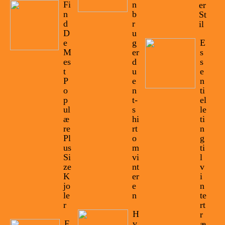
Fi
n
er
n
b
St
d
r
il
D
u
e
g
E
M
er
s
es
d
s
t
u
e
P
e
n
o
n
ti
p
t-
el
ul
s
le
æ
hi
ti
re
rt
n
Pl
o
g
us
m
ti
Si
vi
l
ze
nt
v
K
er
i
jo
e
n
le
n
te
r
rt
H
r
F
v
æ