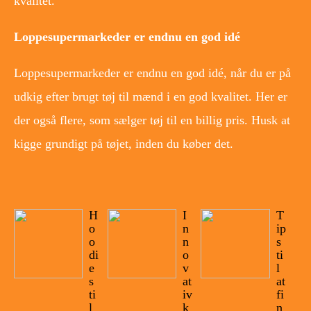
kvalitet.
Loppesupermarkeder er endnu en god idé
Loppesupermarkeder er endnu en god idé, når du er på
udkig efter brugt tøj til mænd i en god kvalitet. Her er
der også flere, som sælger tøj til en billig pris. Husk at
kigge grundigt på tøjet, inden du køber det.
H
I
T
o
n
ip
o
n
s
di
o
ti
e
v
l
s
at
at
ti
iv
fi
l
k
n