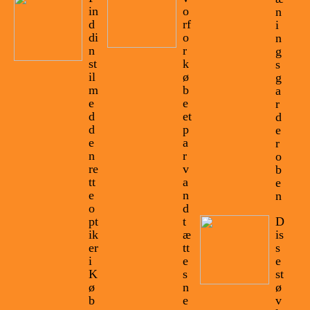
in
o
n
d
rf
i
di
o
n
n
r
g
st
k
s
il
ø
g
m
b
a
e
e
r
d
et
d
d
p
e
e
a
r
n
r
o
re
v
b
tt
a
e
e
n
n
o
d
pt
t
D
ik
æ
is
er
tt
s
i
e
e
K
s
st
ø
n
ø
b
e
v