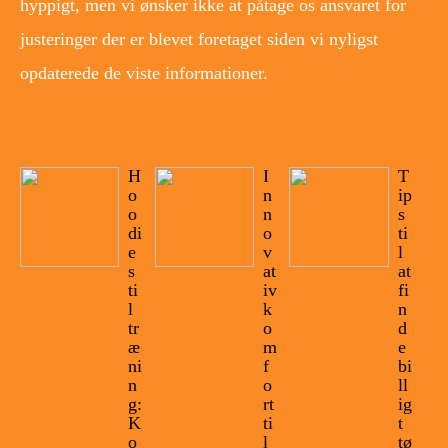
hyppigt, men vi ønsker ikke at påtage os ansvaret for
justeringer der er blevet foretaget siden vi nyligst
opdaterede de viste informationer.
H
I
T
o
n
ip
o
n
s
di
o
ti
e
v
l
s
at
at
ti
iv
fi
l
k
n
tr
o
d
æ
m
e
ni
f
bi
n
o
ll
g:
rt
ig
K
ti
t
o
l
tø