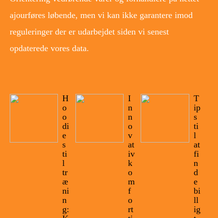
ajourføres løbende, men vi kan ikke garantere imod
reguleringer der er udarbejdet siden vi senest
opdaterede vores data.
H
I
T
o
n
ip
o
n
s
di
o
ti
e
v
l
s
at
at
ti
iv
fi
l
k
n
tr
o
d
æ
m
e
ni
f
bi
n
o
ll
g:
rt
ig