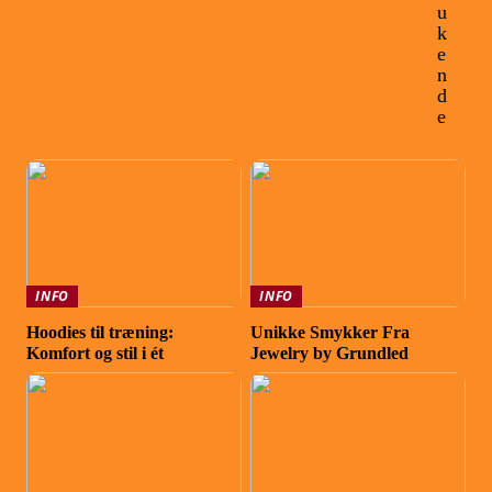
u
k
e
n
d
e
INFO
INFO
Hoodies til træning:
Unikke Smykker Fra
Komfort og stil i ét
Jewelry by Grundled