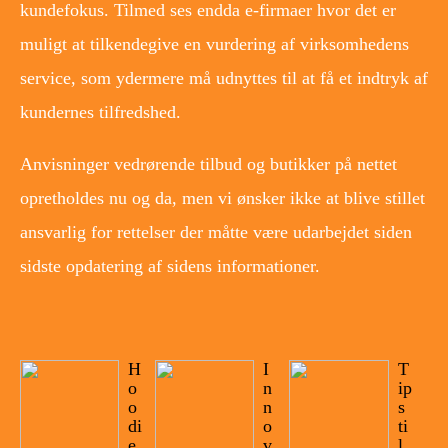
kundefokus. Tilmed ses endda e-firmaer hvor det er
muligt at tilkendegive en vurdering af virksomhedens
service, som ydermere må udnyttes til at få et indtryk af
kundernes tilfredshed.
Anvisninger vedrørende tilbud og butikker på nettet
opretholdes nu og da, men vi ønsker ikke at blive stillet
ansvarlig for rettelser der måtte være udarbejdet siden
sidste opdatering af sidens informationer.
H
I
T
o
n
ip
o
n
s
di
o
ti
e
v
l