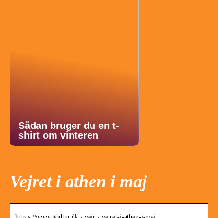
Sådan bruger du en t-
shirt om vinteren
Vejret i athen i maj
http s://www.godtur.dk › vejr › vejret-i-athen-i-maj