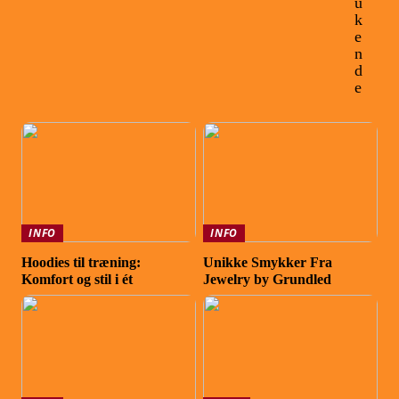
u
k
e
n
d
e
INFO
INFO
Hoodies til træning:
Unikke Smykker Fra
Komfort og stil i ét
Jewelry by Grundled