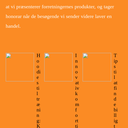
at vi præsenterer forretningernes produkter, og tager
honorar når de besøgende vi sender videre laver en
handel.
H
I
T
o
n
ip
o
n
s
di
o
ti
e
v
l
s
at
at
ti
iv
fi
l
k
n
tr
o
d
æ
m
e
ni
f
bi
n
o
ll
g:
rt
ig
K
ti
t